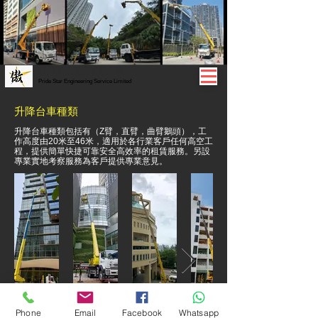
傲星工程服務有限公司
Pride Star Engineering Service Limited
升降台車種類
升降台車種類包括有（Z臂，直臂，曲臂鵝頭），工
作高度由20米至46米，適用於各行業客戶任何高空工
程，提供簡單快捷可靠安全高效率的租賃服務。另設
專業實地考察服務為客戶提供專業意見。
Phone
Email
Facebook
Whatsapp
46米高
46米高
32米高
28米高