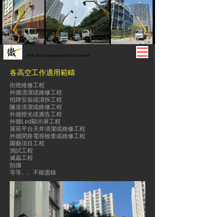
傲星工程服務有限公司
Pride Star Engineering Service Limited
各高空工作適用範疇
街燈維修工程
外牆清潔或維修工程
招牌安裝或清拆工程
隧道清潔或維修工程
外牆燈光或廣告工程
外牆Led顯示屏工程
屋苑平台天井清潔或維修工程
外牆閉路電視檢查或維修工程
園藝項目工程
測試工程
滅蟲工程
拍攝
等等。。不能盡錄